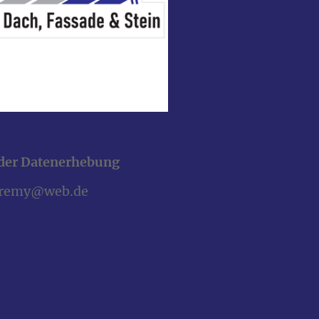
der Datenerhebung
eremy@web.de