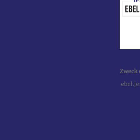
Zweck 
ebel.j